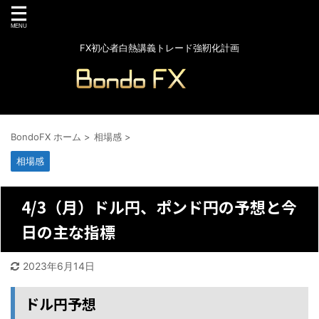
FX初心者白熱講義トレード強靭化計画
BondoFX ホーム
>
相場感
>
相場感
4/3（月）ドル円、ポンド円の予想と今
日の主な指標
2023年6月14日
ドル円予想