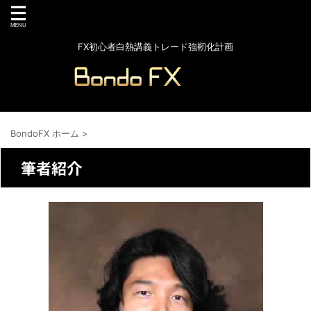
FX初心者白熱講義トレード強靭化計画
BondoFX ホーム
>
筆者紹介