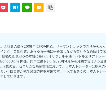
世代。会社員の傍ら2008年にFXを開始。リーマンショックで売りから入
イング、自動売買とあらゆる手法に手を出しながら苦汁をなめ続けて苦
る。相場の原理とFXの本質に基いたオリジナル手法『バトルエリアトレー
BondoSignal開発。同年に億トレ。2020年4月から月間で負けナシ連
。2児の父。ゼロサムな為替市場において、日本人トレーダーは欧米の
本という国自体が欧米諸国の搾取対象です。一人でも多くの日本人トレ
ェアしていきます。