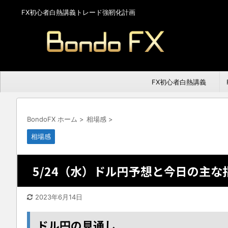
FX初心者白熱講義トレード強靭化計画
FX初心者白熱講義
BondoFX ホーム
>
相場感
>
相場感
5/24（水）ドル円予想と今日の主な
2023年6月14日
ドル円の見通し