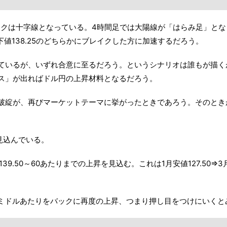
ローソクは十字線となっている。4時間足では大陽線が「はらみ足」と
下値138.25のどちらかにブレイクした方に加速するだろう。
ているが、いずれ合意に至るだろう。というシナリオは誰もが描く
ス」が出ればドル円の上昇材料となるだろう。
破綻が、再びマーケットテーマに挙がったときであろう。そのとき
見込んでいる。
39.50～60あたりまでの上昇を見込む。これは1月安値127.50⇒3
7円ミドルあたりをバックに再度の上昇、つまり押し目をつけにいくと