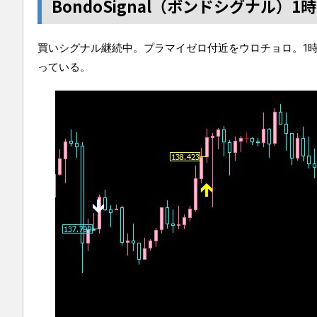
BondoSignal（ボンドシグナル）
買いシグナル継続中。プラマイゼロ付近をウロチョロ。1
っている。