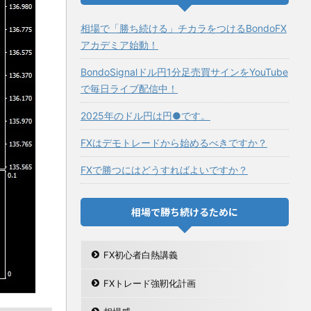
相場で「勝ち続ける」チカラをつけるBondoFX
アカデミア始動！
BondoSignalドル円1分足売買サインをYouTube
で毎日ライブ配信中！
2025年のドル円は円●です。
FXはデモトレードから始めるべきですか？
FXで勝つにはどうすればよいですか？
相場で勝ち続けるために
FX初心者白熱講義
FXトレード強靭化計画