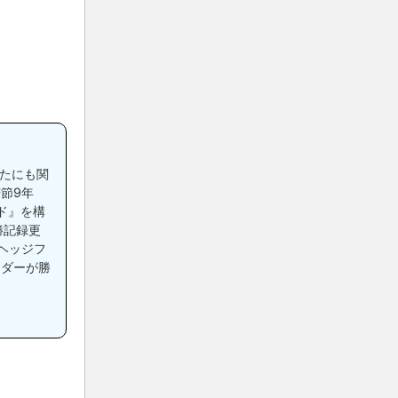
ったにも関
節9年
ド』を構
勝記録更
ヘッジフ
ーダーが勝