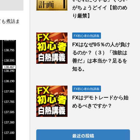
がちょうどイイ【前のめ
り厳禁】
ても煮詰ま
FX初心者白熱講義
FXはなぜ95％の人が負け
るのか？（３）「強欲は
善だ」は本当か？足るを
知る。
FX初心者白熱講義
FXはデモトレードから始
めるべきですか？
最近の投稿