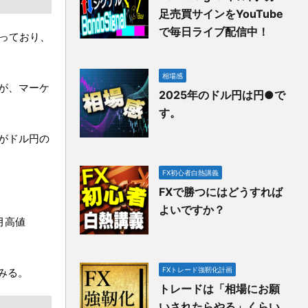
足売買サインをYouTube
で毎日ライブ配信中！
なっており、
相場感
が、マーケ
2025年のドル円は円●で
す。
がドル円の
FX初心者白熱講義
FXで勝つにはどうすれば
よいですか？
月高値
FXトレード強靭化計画
みる。
トレードは「相場にお願
いされたらやる」くらい