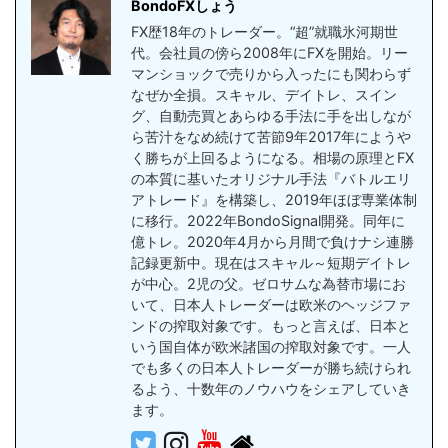
BondoFXしょう
FX歴18年のトレーダー。“超”就職氷河期世
代。会社員の傍ら2008年にFXを開始。リー
マンショックで売りから入ったにも関わらず
なぜか全損。スキャル、デイトレ、スイン
グ、自動売買とあらゆる手法に手を出しなが
ら苦汁をなめ続けて苦節9年2017年にようや
く勝ちが上回るようになる。相場の原理とFX
の本質に基いたオリジナル手法『バトルエリ
アトレード』を構築し、2019年ほぼ専業体制
に移行。2022年BondoSignal開発。同年に
億トレ。2020年4月から月間で負けナシ連勝
記録更新中。現在はスキャル～短期デイトレ
が中心。2児の父。ゼロサムな為替市場にお
いて、日本人トレーダーは欧米のヘッジファ
ンドの搾取対象です。もっと言えば、日本と
いう国自体が欧米諸国の搾取対象です。一人
でも多くの日本人トレーダーが勝ち続けられ
るよう、十数年のノウハウをシェアしていき
ます。