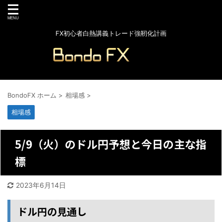
FX初心者白熱講義トレード強靭化計画
BondoFX ホーム
>
相場感
>
相場感
5/9（火）のドル円予想と今日の主な指
標
2023年6月14日
ドル円の見通し