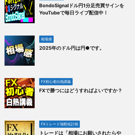
BondoSignalドル円1分足売買サインを
YouTubeで毎日ライブ配信中！
相場感
2025年のドル円は円●です。
FX初心者白熱講義
FXで勝つにはどうすればよいですか？
FXトレード強靭化計画
トレードは「相場にお願いされたらや