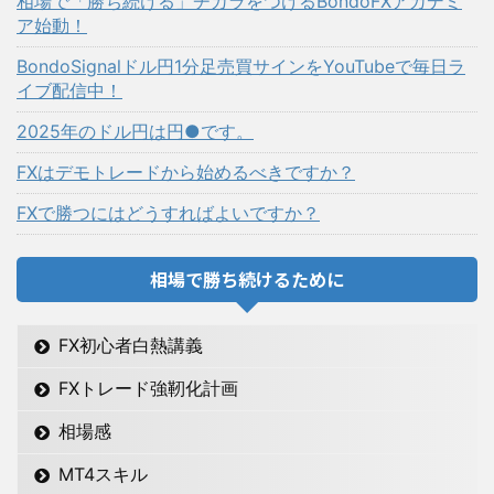
相場で「勝ち続ける」チカラをつけるBondoFXアカデミ
ア始動！
BondoSignalドル円1分足売買サインをYouTubeで毎日ラ
イブ配信中！
2025年のドル円は円●です。
FXはデモトレードから始めるべきですか？
FXで勝つにはどうすればよいですか？
相場で勝ち続けるために
FX初心者白熱講義
FXトレード強靭化計画
相場感
MT4スキル