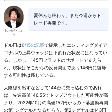
夏休みも終わり、また今週からト
レード再開です。
BondoFXしょ
う
ドル円は
8/15の記事
で提示したエンディングダイア
ゴナルの上昇ウェッジは下割れた状況にはなってい
る。しかし、145円フラットのサポートで支えら
れ、現状はそこからの反発局面であり146円に復帰
する可能性は残している。
大陰線を出すなどして144台に突っ込むのであれ
ば、先週高値146.55でトップアウトした可能性が高
まり、2022年10月の高値152円からの下落波動再開
の第1シグナルとなるだろう。第2シグナルは143円