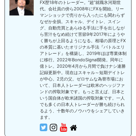
FX歴18年のトレーダー。“超”就職氷河期世
代。会社員の傍ら2008年にFXを開始。リー
マンショックで売りから入ったにも関わらず
なぜか全損。スキャル、デイトレ、スイン
グ、自動売買とあらゆる手法に手を出しなが
ら苦汁をなめ続けて苦節9年2017年にようや
く勝ちが上回るようになる。相場の原理とFX
の本質に基いたオリジナル手法『バトルエリ
アトレード』を構築し、2019年ほぼ専業体制
に移行。2022年BondoSignal開発。同年に
億トレ。2020年4月から月間で負けナシ連勝
記録更新中。現在はスキャル～短期デイトレ
が中心。2児の父。ゼロサムな為替市場にお
いて、日本人トレーダーは欧米のヘッジファ
ンドの搾取対象です。もっと言えば、日本と
いう国自体が欧米諸国の搾取対象です。一人
でも多くの日本人トレーダーが勝ち続けられ
るよう、十数年のノウハウをシェアしていき
ます。