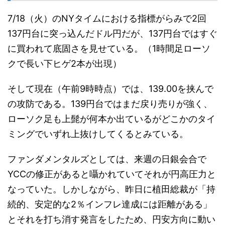
7/18（火）のNYタイムにおける指標がらみで2回
137円台に突っ込んだドル円だが、137円台ではすぐ
に買われて底固さを見せている。（1時間足ローソ
クで長い下ヒゲ2本が出現）
そして現在（午前9時時点）では、139.00を挟んで
の攻防である。139円台ではまだ戻り売りが強く、
ローソク足も上髭が何本か出ているがどこかのタイ
ミングでいずれ上抜けしてくるとみている。
ファンダメンタルズとしては、来週の日銀会合で
YCCの修正があると囁かれていてそれが円高圧力と
なっていた。しかしながら、昨日に植田総裁が「持
続的、安定的な2％インフレ達成には距離がある」
とそれを打ち消す発言をしたため、円安方向に動い