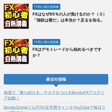
FX初心者白熱講義
FXはなぜ95％の人が負けるのか？（３）
「強欲は善だ」は本当か？足るを知る。
FX初心者白熱講義
FXはデモトレードから始めるべきです
か？
最近の投稿
相場で「勝ち続ける」チカラをつけるBondoFXアカデミ
ア始動！
BondoSignalドル円1分足売買サインをYouTubeで毎日ラ