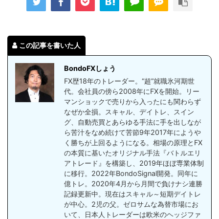
この記事を書いた人
BondoFXしょう
FX歴18年のトレーダー。“超”就職氷河期世
代。会社員の傍ら2008年にFXを開始。リー
マンショックで売りから入ったにも関わらず
なぜか全損。スキャル、デイトレ、スイン
グ、自動売買とあらゆる手法に手を出しなが
ら苦汁をなめ続けて苦節9年2017年にようや
く勝ちが上回るようになる。相場の原理とFX
の本質に基いたオリジナル手法『バトルエリ
アトレード』を構築し、2019年ほぼ専業体制
に移行。2022年BondoSignal開発。同年に
億トレ。2020年4月から月間で負けナシ連勝
記録更新中。現在はスキャル～短期デイトレ
が中心。2児の父。ゼロサムな為替市場にお
いて、日本人トレーダーは欧米のヘッジファ